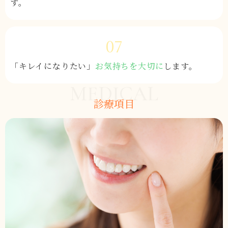
す。
07
「キレイになりたい」
お気持ちを
大切に
します。
MEDICAL
診療項目