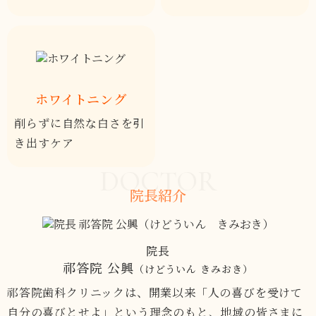
ホワイトニング
削らずに自然な白さを
引
き出すケア
DOCTOR
院長紹介
院長
祁答院 公興
（けどういん きみおき）
祁答院歯科クリニックは、開業以来「人の喜びを受けて
自分の喜びとせよ」という理念のもと、地域の皆さまに