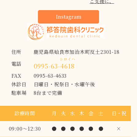
Instagram
住所
鹿児島県姶良市加治木町反土2301-18
シロイハ
電話
0995-63-
4618
FAX
0995-63-4633
休診日
日曜日・祝祭日・水曜午後
駐車場
8台まで完備
診療時間
月
火
水
木
金
土
日・祝
09:00～12:30
●
●
●
●
●
●
×