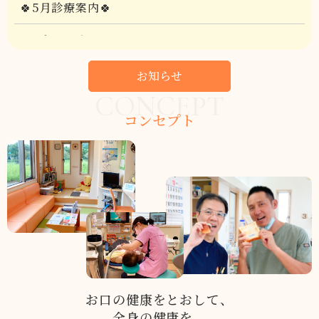
🍀5月診療案内🍀
2026-04-01
🌟🦷リニューアルオープン🦷🌟
お知らせ
2026-01-15
CONCEPT
【重要なお知らせ】
コンセプト
2025-12-29
☘️1月診療案内☘️
2025-11-28
🍀１２月の診療案内🍀
2025-11-04
🍀11月の診療案内🍀
お口の健康をとおして、
2025-10-02
全身の健康を。