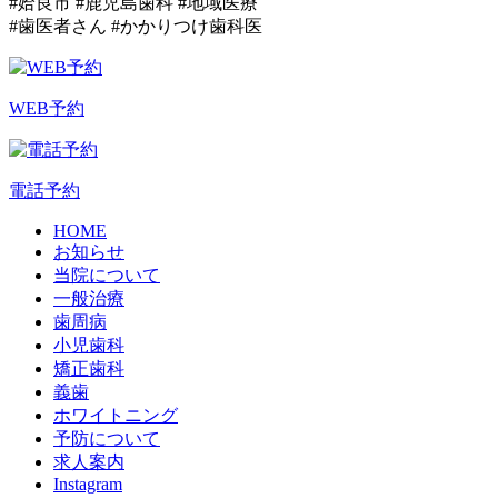
#姶良市 #鹿児島歯科 #地域医療
#歯医者さん #かかりつけ歯科医
WEB予約
電話予約
HOME
お知らせ
当院について
一般治療
歯周病
小児歯科
矯正歯科
義歯
ホワイトニング
予防について
求人案内
Instagram