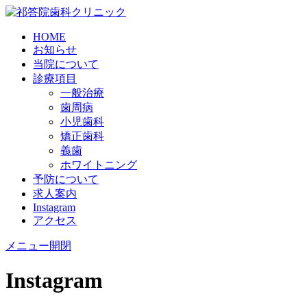
HOME
お知らせ
当院について
診療項目
一般治療
歯周病
小児歯科
矯正歯科
義歯
ホワイトニング
予防について
求人案内
Instagram
アクセス
メニュー開閉
Instagram