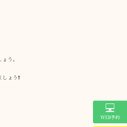
しょう。
ょう❗️
WEB予約