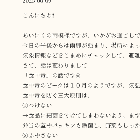
2025-06-09
こんにちわ❗️
あいにくの雨模様ですが、いかがお過ごし
今日の午後からは雨脚が強まり、場所によ
気象情報などをこまめにチェックして、避
さて、話は変わりまして
「食中毒」の話です☠
食中毒のピークは１０月のようですが、気温
食中毒を防ぐ三大原則は、
①つけない
→食品に細菌を付けてしまわないよう、ま
弁当の蓋やパッキンも除菌し、野菜もしっ
②ふやさない